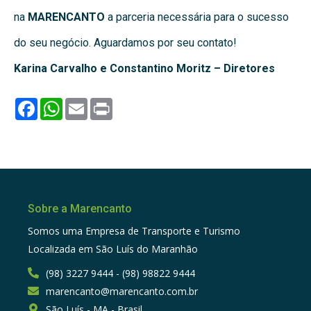
na
MARENCANTO
a parceria necessária para o sucesso
do seu negócio. Aguardamos por seu contato!
Karina Carvalho e Constantino Moritz – Diretores
Facebook
WhatsApp
Email
Print
Sobre a Marencanto
Somos uma Empresa de Transporte e Turismo
Localizada em São Luís do Maranhão
(98) 3227 9444 - (98) 98822 9444
marencanto@marencanto.com.br
São Luís - MA - Brasil