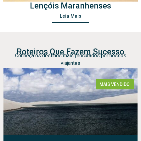
Lençóis Maranhenses
Leia Mais
Roteiros Que Fazem Sucesso
Conheça os destinos mais procurados por nossos
viajantes
MAIS VENDIDO